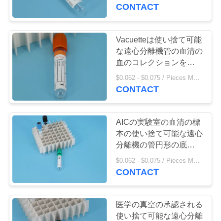
私
CONTACT
達
に
Vacuetteは使い捨て可能
9
な遠心分離機管の血清の
つ
血のコレクションを避難
95kpa標本袋
させました
い
$0.062 - $0.075 / Pieces MOQ:10000 /関連キーワード
CONTACT
て
AICの実験室の血清の標
工
本の使い捨て可能な遠心
分離機の管円形の底ヘパ
10
場
リンの管
$0.062 - $0.075 / Pieces MOQ:10000 /関連キーワード
見
CONTACT
吸収性の袋
学
医学の真空の承認される
使い捨て可能な遠心分離