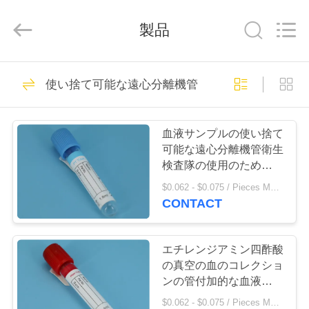
品
質
95
製品
の
kpa
圧
力
袋
ホ
10
サ
使い捨て可能な遠心分離機管
プ
ー
ラ
イ
95のkpa圧力袋
ヤ
ム
ー.
血液サンプルの使い捨て
Copyright
©
可能な遠心分離機管衛生
2020
-
検査隊の使用のための容
2025
製
Advance
積3つのml9のmlの
International
$0.062 - $0.075 / Pieces MOQ:10000 /関連キーワード
Corp.
品
CONTACT
All
Rights
10
Reserved.
情
95kpa迎合的な輸送
エチレンジアミン四酢酸
報
の真空の血のコレクショ
袋
ンの管付加的な血液検査
の真空管無し
$0.062 - $0.075 / Pieces MOQ:10000 /関連キーワード