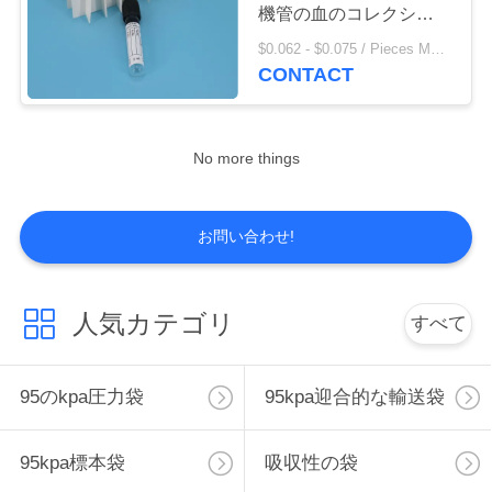
品
機管の血のコレクション
の管のセリウムISO
質
$0.062 - $0.075 / Pieces MOQ:10000 /関連キーワード
CONTACT
10
コ
標本の輸送のキッ
ン
No more things
ト
ト
ロ
お問い合わせ!
ー
10
ル
人気カテゴリ
すべて
吸収性の袖
お
95のkpa圧力袋
95kpa迎合的な輸送袋
問
95kpa標本袋
吸収性の袋
い